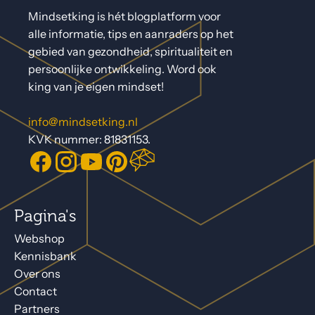
Mindsetking is hét blogplatform voor
alle informatie, tips en aanraders op het
gebied van gezondheid, spiritualiteit en
persoonlijke ontwikkeling. Word ook
king van je eigen mindset!
info@mindsetking.nl
KVK nummer: 81831153.
Pagina's
Webshop
Kennisbank
Over ons
Contact
Partners