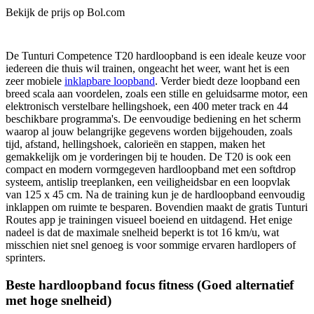
Bekijk de prijs op Bol.com
De Tunturi Competence T20 hardloopband is een ideale keuze voor
iedereen die thuis wil trainen, ongeacht het weer, want het is een
zeer mobiele
inklapbare loopband
. Verder biedt deze loopband een
breed scala aan voordelen, zoals een stille en geluidsarme motor, een
elektronisch verstelbare hellingshoek, een 400 meter track en 44
beschikbare programma's. De eenvoudige bediening en het scherm
waarop al jouw belangrijke gegevens worden bijgehouden, zoals
tijd, afstand, hellingshoek, calorieën en stappen, maken het
gemakkelijk om je vorderingen bij te houden. De T20 is ook een
compact en modern vormgegeven hardloopband met een softdrop
systeem, antislip treeplanken, een veiligheidsbar en een loopvlak
van 125 x 45 cm. Na de training kun je de hardloopband eenvoudig
inklappen om ruimte te besparen. Bovendien maakt de gratis Tunturi
Routes app je trainingen visueel boeiend en uitdagend. Het enige
nadeel is dat de maximale snelheid beperkt is tot 16 km/u, wat
misschien niet snel genoeg is voor sommige ervaren hardlopers of
sprinters.
Beste hardloopband focus fitness (Goed alternatief
met hoge snelheid)