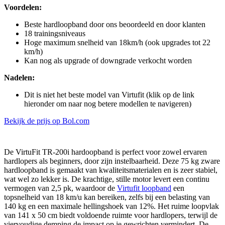
Voordelen:
Beste hardloopband door ons beoordeeld en door klanten
18 trainingsniveaus
Hoge maximum snelheid van 18km/h (ook upgrades tot 22
km/h)
Kan nog als upgrade of downgrade verkocht worden
Nadelen:
Dit is niet het beste model van Virtufit (klik op de link
hieronder om naar nog betere modellen te navigeren)
Bekijk de prijs op Bol.com
De VirtuFit TR-200i hardoopband is perfect voor zowel ervaren
hardlopers als beginners, door zijn instelbaarheid. Deze 75 kg zware
hardloopband is gemaakt van kwaliteitsmaterialen en is zeer stabiel,
wat wel zo lekker is. De krachtige, stille motor levert een continu
vermogen van 2,5 pk, waardoor de
Virtufit loopband
een
topsnelheid van 18 km/u kan bereiken, zelfs bij een belasting van
140 kg en een maximale hellingshoek van 12%. Het ruime loopvlak
van 141 x 50 cm biedt voldoende ruimte voor hardlopers, terwijl de
viervoudige demping de impact op je gewrichten vermindert. De