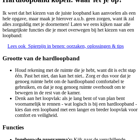
Ik weet dat het kiezen van de juiste loopband kan aanvoelen als een
hele opgave, maar maak je hierover a.u.b. geen zorgen, want ik zal
alles zorguldig met je doornemen! Laten we eens kijken naar alle
belangrijkste functies die je moet overwegen bij het kiezen van een
loopband:
Lees ook
Spierpijn in benen: oorzaken, oplossingen & tips
Grootte van de hardloopband
Houd rekening met de ruimte die je hebt, want dit is echt stap
één. Past het niet, dan kan het niet.. Zorg er dus voor dat je
genoeg ruimte hebt om de hardloopband comfortabel te
gebruiken, en dat je nog genoeg ruimte overhoudt om te
bewegen in de rest van de kamer.
Denk aan het loopvlak: als je lang bent of van plan bent
voornamelijk te rennen - wat logisch is bij een hardloopband -
kies dan een loopband met een langer en breder loopvlak voor
comfort en veiligheid.
Functies
Ingebouwde programma's:
Kijk naar de verschillende