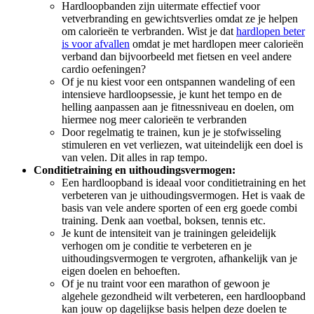
Hardloopbanden zijn uitermate effectief voor
vetverbranding en gewichtsverlies omdat ze je helpen
om calorieën te verbranden. Wist je dat
hardlopen beter
is voor afvallen
omdat je met hardlopen meer calorieën
verband dan bijvoorbeeld met fietsen en veel andere
cardio oefeningen?
Of je nu kiest voor een ontspannen wandeling of een
intensieve hardloopsessie, je kunt het tempo en de
helling aanpassen aan je fitnessniveau en doelen, om
hiermee nog meer calorieën te verbranden
Door regelmatig te trainen, kun je je stofwisseling
stimuleren en vet verliezen, wat uiteindelijk een doel is
van velen. Dit alles in rap tempo.
Conditietraining en uithoudingsvermogen:
Een hardloopband is ideaal voor conditietraining en het
verbeteren van je uithoudingsvermogen. Het is vaak de
basis van vele andere sporten of een erg goede combi
training. Denk aan voetbal, boksen, tennis etc.
Je kunt de intensiteit van je trainingen geleidelijk
verhogen om je conditie te verbeteren en je
uithoudingsvermogen te vergroten, afhankelijk van je
eigen doelen en behoeften.
Of je nu traint voor een marathon of gewoon je
algehele gezondheid wilt verbeteren, een hardloopband
kan jouw op dagelijkse basis helpen deze doelen te