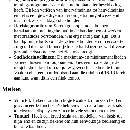
trainingsprogramma's die de hardloopband ter beschikking
heeft. Dit kan variëren van intervaltraining tot heuveltraining,
en het is een geweldige manier om je training afwisselend,
maar ook zeker uitdagend te houden.
Hartslagmonitoren:
Sommige loopbanden hebben
hartslagmonitoren ingebouwd in de handgrepen of werken
met draadloze borstbanden, wat erg handig kan zijn. Dit is
handig om je hartslag in de gaten te houden en om ervoor te
zorgen dat je traint binnen je ideale hartslagzone, wat diverse
gezondheidsvoordelen met zich meebrengt.
Snelheidsinstellingen:
De maximum- en minimumsnelheden
variëren tussen hardloopbanden. Kies een model dat je de
mogelijkheid biedt om op jouw gewenste snelheid te trainen.
Vaak raad ik een hardloopband aan die minimaal 16-18 km/h
aan kan, want dit is een flink tempo.
Merken
VirtuFit:
Bekend om hun hoge kwaliteit, duurzaamheid en
geavanceerde functies. Ze hebben vaak extra functies zoals
touchscreen displays en zijn er in vele soorten en maten
Tunturi:
Heeft een breed scala aan modellen, van basis tot
high-end en ze zijn bekend om hun eenvoudige bediening en
betrouwbaarheid.