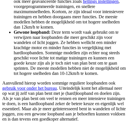
ook meer geavanceerde functies zoals
hellings instellingen
,
voorgeprogrammeerde trainingen, en snellere
maximumsnelheden. Kortom, ze zijn ideaal voor intensievere
trainingen en hebben doorgaans meer functies. De meeste
modellen hebben de mogelijkheid om tot hogere snelheden
dan 12km/h te komen.
Gewone loopband:
Deze term wordt vaak gebruikt om te
verwijzen naar loopbanden die meer geschikt zijn voor
wandelen of licht joggen. Ze hebben wellicht een minder
krachtige motor en minder functies in vergelijking met
hardloopbanden. Sommige modellen zijn echter nog steeds
geschikt voor lichte tot matige trainingen en kunnen een
goede keuze zijn als je toch niet van plan bent om te gaan
sprinten. De meeste modellen hebben niet de mogelijkheid om
tot hogere snelheden dan 10-12km/h te komen.
Aanvullend hierop worden sommige reguliere loopbanden ook
gebruik voor onder het bureau
. Uiteindelijk komt het allemaal neer
op wat jij zelf van plan bent met je (hard)loopband en doelen zijn.
Als je van plan bent om veel te rennen en meer intensieve trainingen
te doen, is een hardloopband zeker de betere keuze en eigenlijk wel
essentieel. Maar als je meer geïnteresseerd bent in wandelen of lichte
joggen, zou een gewone loopband aan je behoeften kunnen voldoen
en is dan tevens een goedkoper alternatief.