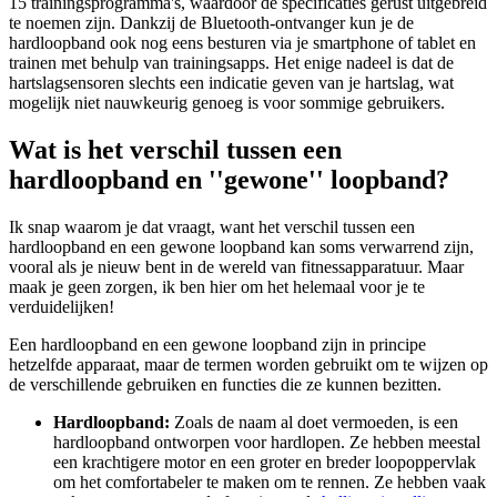
15 trainingsprogramma's, waardoor de specificaties gerust uitgebreid
te noemen zijn. Dankzij de Bluetooth-ontvanger kun je de
hardloopband ook nog eens besturen via je smartphone of tablet en
trainen met behulp van trainingsapps. Het enige nadeel is dat de
hartslagsensoren slechts een indicatie geven van je hartslag, wat
mogelijk niet nauwkeurig genoeg is voor sommige gebruikers.
Wat is het verschil tussen een
hardloopband en ''gewone'' loopband?
Ik snap waarom je dat vraagt, want het verschil tussen een
hardloopband en een gewone loopband kan soms verwarrend zijn,
vooral als je nieuw bent in de wereld van fitnessapparatuur. Maar
maak je geen zorgen, ik ben hier om het helemaal voor je te
verduidelijken!
Een hardloopband en een gewone loopband zijn in principe
hetzelfde apparaat, maar de termen worden gebruikt om te wijzen op
de verschillende gebruiken en functies die ze kunnen bezitten.
Hardloopband:
Zoals de naam al doet vermoeden, is een
hardloopband ontworpen voor hardlopen. Ze hebben meestal
een krachtigere motor en een groter en breder loopoppervlak
om het comfortabeler te maken om te rennen. Ze hebben vaak