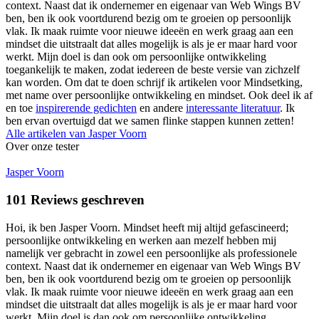
context. Naast dat ik ondernemer en eigenaar van Web Wings BV
ben, ben ik ook voortdurend bezig om te groeien op persoonlijk
vlak. Ik maak ruimte voor nieuwe ideeën en werk graag aan een
mindset die uitstraalt dat alles mogelijk is als je er maar hard voor
werkt. Mijn doel is dan ook om persoonlijke ontwikkeling
toegankelijk te maken, zodat iedereen de beste versie van zichzelf
kan worden. Om dat te doen schrijf ik artikelen voor Mindsetking,
met name over persoonlijke ontwikkeling en mindset. Ook deel ik af
en toe
inspirerende gedichten
en andere
interessante literatuur
. Ik
ben ervan overtuigd dat we samen flinke stappen kunnen zetten!
Alle artikelen van
Jasper Voorn
Over onze tester
Jasper Voorn
101
Reviews geschreven
Hoi, ik ben Jasper Voorn. Mindset heeft mij altijd gefascineerd;
persoonlijke ontwikkeling en werken aan mezelf hebben mij
namelijk ver gebracht in zowel een persoonlijke als professionele
context. Naast dat ik ondernemer en eigenaar van Web Wings BV
ben, ben ik ook voortdurend bezig om te groeien op persoonlijk
vlak. Ik maak ruimte voor nieuwe ideeën en werk graag aan een
mindset die uitstraalt dat alles mogelijk is als je er maar hard voor
werkt. Mijn doel is dan ook om persoonlijke ontwikkeling