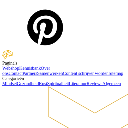
Pagina's
Webshop
Kennisbank
Over
ons
Contact
Partners
Samenwerken
Content schrijver worden
Sitemap
Categorieën
Mindset
Gezondheid
Rust
Spiritualiteit
Literatuur
Reviews
Algemeen