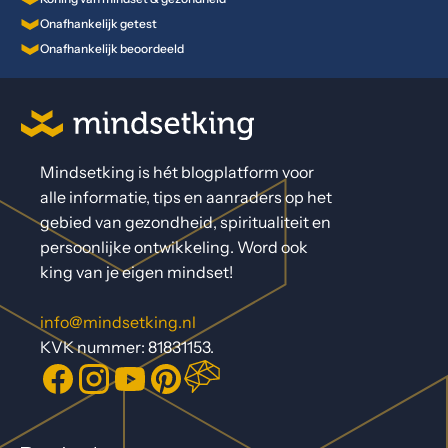
Onafhankelijk getest
Onafhankelijk beoordeeld
Mindsetking is hét blogplatform voor
alle informatie, tips en aanraders op het
gebied van gezondheid, spiritualiteit en
persoonlijke ontwikkeling. Word ook
king van je eigen mindset!
info@mindsetking.nl
KVK nummer: 81831153.