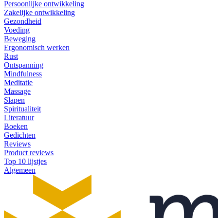
Persoonlijke ontwikkeling
Zakelijke ontwikkeling
Gezondheid
Voeding
Beweging
Ergonomisch werken
Rust
Ontspanning
Mindfulness
Meditatie
Massage
Slapen
Spiritualiteit
Literatuur
Boeken
Gedichten
Reviews
Product reviews
Top 10 lijstjes
Algemeen