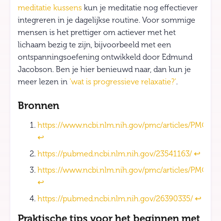
meditatie kussens
kun je meditatie nog effectiever
integreren in je dagelijkse routine. Voor sommige
mensen is het prettiger om actiever met het
lichaam bezig te zijn, bijvoorbeeld met een
ontspanningsoefening ontwikkeld door Edmund
Jacobson. Ben je hier benieuwd naar, dan kun je
meer lezen in
'wat is progressieve relaxatie?'
.
Bronnen
https://www.ncbi.nlm.nih.gov/pmc/articles/PMC54
↩
https://pubmed.ncbi.nlm.nih.gov/23541163/
↩
https://www.ncbi.nlm.nih.gov/pmc/articles/PMC332
↩
https://pubmed.ncbi.nlm.nih.gov/26390335/
↩
Praktische tips voor het beginnen met