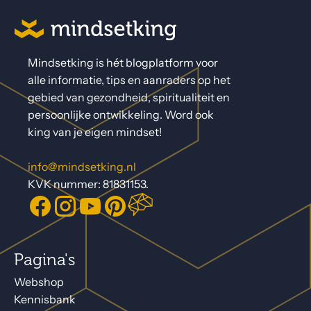
Mindsetking is hét blogplatform voor
alle informatie, tips en aanraders op het
gebied van gezondheid, spiritualiteit en
persoonlijke ontwikkeling. Word ook
king van je eigen mindset!
info@mindsetking.nl
KVK nummer: 81831153.
Pagina's
Webshop
Kennisbank