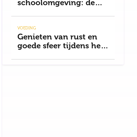
schoolomgeving: de
basis voor rust
VOEDING
Genieten van rust en
goede sfeer tijdens het
uit eten gaan