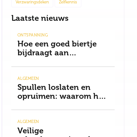
Verzwaringsdeken
Zelfkennis
Laatste nieuws
ONTSPANNING
Hoe een goed biertje
bijdraagt aan
ontspanning en een
gezonde mindset
ALGEMEEN
Spullen loslaten en
opruimen: waarom het
moeilijker is dan je
denkt
ALGEMEEN
Veilige