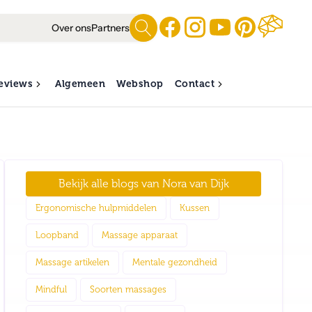
Over ons
Partners
eviews
Algemeen
Webshop
Contact
Bekijk alle blogs van
Nora van Dijk
Ergonomische hulpmiddelen
Kussen
Loopband
Massage apparaat
Massage artikelen
Mentale gezondheid
Mindful
Soorten massages