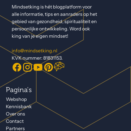
Mindsetking is hét blogplatform voor
alle informatie, tips en aanraders op het
gebied van gezondheid, spiritualiteit en
persoonlijke ontwikkeling. Word ook
king van je eigen mindset!
info@mindsetking.nl
KVK nummer: 81831153.
Pagina's
Webshop
Kennisbank
Over ons
Contact
Partners