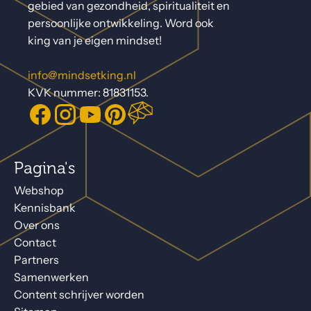
gebied van gezondheid, spiritualiteit en
persoonlijke ontwikkeling. Word ook
king van je eigen mindset!
info@mindsetking.nl
KVK nummer: 81831153.
Pagina's
Webshop
Kennisbank
Over ons
Contact
Partners
Samenwerken
Content schrijver worden