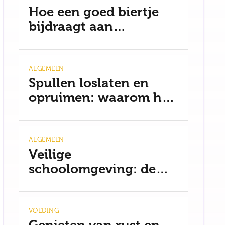
Hoe een goed biertje
bijdraagt aan
ontspanning en een
gezonde mindset
ALGEMEEN
Spullen loslaten en
opruimen: waarom het
moeilijker is dan je
denkt
ALGEMEEN
Veilige
schoolomgeving: de
basis voor rust
VOEDING