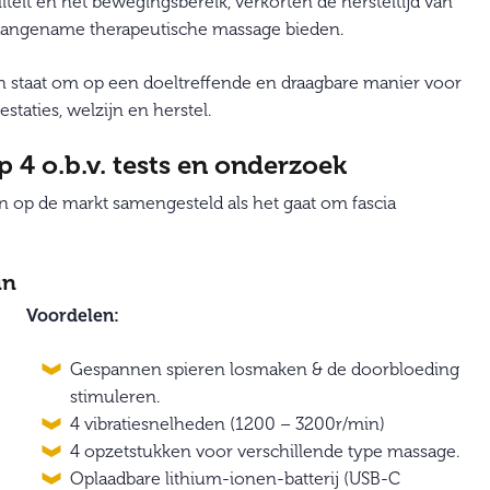
iteit en het bewegingsbereik, verkorten de hersteltijd van
en aangename therapeutische massage bieden.
n staat om op een doeltreffende en draagbare manier voor
staties, welzijn en herstel.
 4 o.b.v. tests en onderzoek
 op de markt samengesteld als het gaat om fascia
un
Voordelen:
Gespannen spieren losmaken & de doorbloeding
stimuleren.
4 vibratiesnelheden (1200 – 3200r/min)
4 opzetstukken voor verschillende type massage.
Oplaadbare lithium-ionen-batterij (USB-C