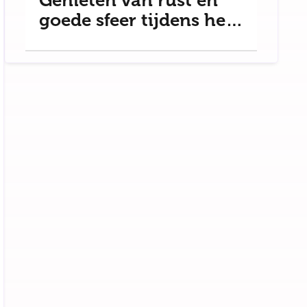
Genieten van rust en
goede sfeer tijdens het
uit eten gaan