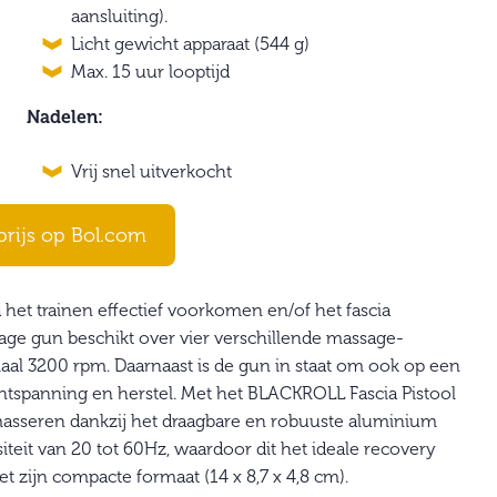
aansluiting).
Licht gewicht apparaat (544 g)
Max. 15 uur looptijd
Nadelen:
Vrij snel uitverkocht
prijs op Bol.com
 het trainen effectief voorkomen en/of het fascia
sage gun beschikt over vier verschillende massage-
aal 3200 rpm. Daarnaast is de gun in staat om ook op een
ontspanning en herstel. Met het BLACKROLL Fascia Pistool
f masseren dankzij het draagbare en robuuste aluminium
siteit van 20 tot 60Hz, waardoor dit het ideale recovery
et zijn compacte formaat (14 x 8,7 x 4,8 cm).