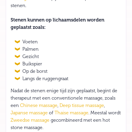
stenen.
Stenen kunnen op lichaamsdelen worden
geplaatst zoals:
Voeten
Palmen
Gezicht
Buikspier
Op de borst
Langs de ruggengraat
Nadat de stenen enige tijd zijn geplaatst, begint de
therapeut met een conventionele massage, zoals
een
Chinese massage
,
Deep tissue massage
,
Japanse massage
of
Thaise massage
. Meestal wordt
Zweedse massage
gecombineerd met een hot
stone massage.