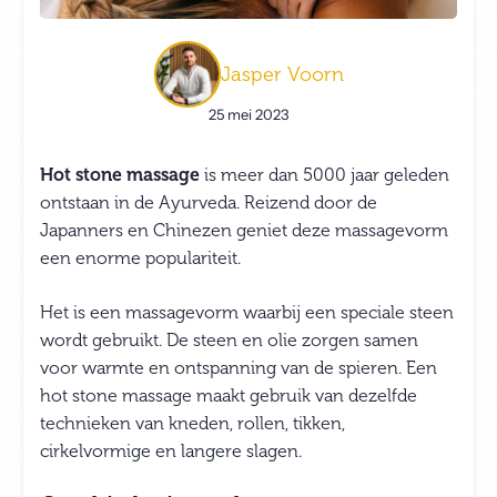
Jasper Voorn
25 mei 2023
Hot stone massage
is meer dan 5000 jaar geleden
ontstaan in de Ayurveda. Reizend door de
Japanners en Chinezen geniet deze massagevorm
een enorme populariteit.
Het is een massagevorm waarbij een speciale steen
wordt gebruikt. De steen en olie zorgen samen
voor warmte en ontspanning van de spieren. Een
hot stone massage maakt gebruik van dezelfde
technieken van kneden, rollen, tikken,
cirkelvormige en langere slagen.