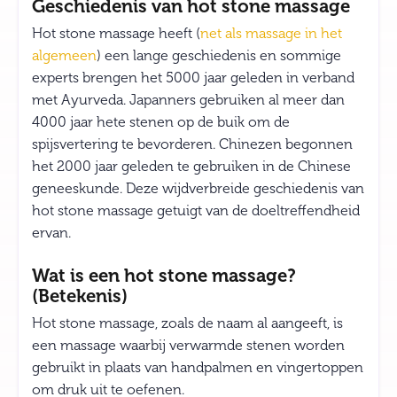
Geschiedenis van hot stone massage
Hot stone massage heeft (
net als massage in het
algemeen
) een lange geschiedenis en sommige
experts brengen het 5000 jaar geleden in verband
met Ayurveda. Japanners gebruiken al meer dan
4000 jaar hete stenen op de buik om de
spijsvertering te bevorderen. Chinezen begonnen
het 2000 jaar geleden te gebruiken in de Chinese
geneeskunde. Deze wijdverbreide geschiedenis van
hot stone massage getuigt van de doeltreffendheid
ervan.
Wat is een hot stone massage?
(Betekenis)
Hot stone massage, zoals de naam al aangeeft, is
een massage waarbij verwarmde stenen worden
gebruikt in plaats van handpalmen en vingertoppen
om druk uit te oefenen.