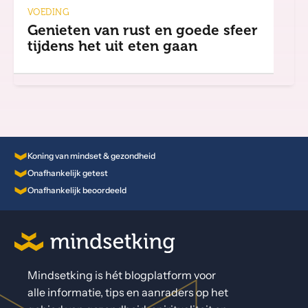
VOEDING
Genieten van rust en goede sfeer
tijdens het uit eten gaan
Koning van mindset & gezondheid
Onafhankelijk getest
Onafhankelijk beoordeeld
Mindsetking is hét blogplatform voor
alle informatie, tips en aanraders op het