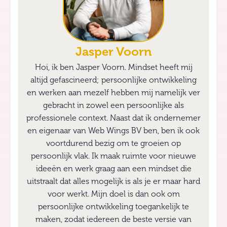
Jasper Voorn
Hoi, ik ben Jasper Voorn. Mindset heeft mij
altijd gefascineerd; persoonlijke ontwikkeling
en werken aan mezelf hebben mij namelijk ver
gebracht in zowel een persoonlijke als
professionele context. Naast dat ik ondernemer
en eigenaar van Web Wings BV ben, ben ik ook
voortdurend bezig om te groeien op
persoonlijk vlak. Ik maak ruimte voor nieuwe
ideeën en werk graag aan een mindset die
uitstraalt dat alles mogelijk is als je er maar hard
voor werkt. Mijn doel is dan ook om
persoonlijke ontwikkeling toegankelijk te
maken, zodat iedereen de beste versie van