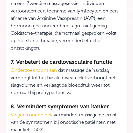
na een Zweedse massagesessie; individuen
vertoonden een toename van lymfocyten en een
afname van Arginine Vasopressin (AVP), een
hormoon geassocieerd met agressief gedrag.
Coldstone-therapie, die normaal gesproken volgt
op hot stone therapie, vermindert effectief
ontstekingen.
7. Verbetert de cardiovasculaire functie
Onderzoek toont aan
dat massage de hartslag
verhoogt tot het basale niveau. Het verhoogt het
slagvolume en verlaagt de bloeddruk weer tot
normaal bij prehypertensiva.
8. Vermindert symptomen van kanker
Volgens onderzoek
vermindert massage de ernst
van de symptomen bij oncotische patiënten met
maar liefst 50%.