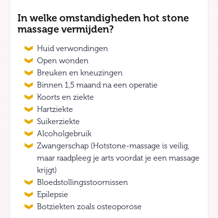
In welke omstandigheden hot stone
massage vermijden?
Huid verwondingen
Open wonden
Breuken en kneuzingen
Binnen 1,5 maand na een operatie
Koorts en ziekte
Hartziekte
Suikerziekte
Alcoholgebruik
Zwangerschap (Hotstone-massage is veilig,
maar raadpleeg je arts voordat je een massage
krijgt)
Bloedstollingsstoornissen
Epilepsie
Botziekten zoals osteoporose