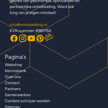
gebied van gezondheid, spiritualiteit en
persoonlijke ontwikkeling. Word ook
king van je eigen mindset!
info@mindsetking.nl
KVK nummer: 81831153.
Pagina's
Webshop
Kennisbank
Over ons
Contact
Partners
Samenwerken
Content schrijver worden
Sitemap