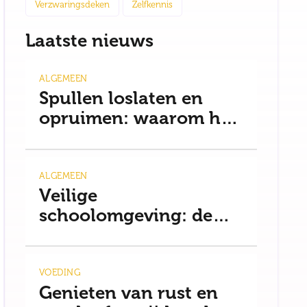
Verzwaringsdeken
Zelfkennis
Laatste nieuws
ALGEMEEN
Spullen loslaten en
opruimen: waarom het
moeilijker is dan je
denkt
ALGEMEEN
Veilige
schoolomgeving: de
basis voor rust
VOEDING
Genieten van rust en