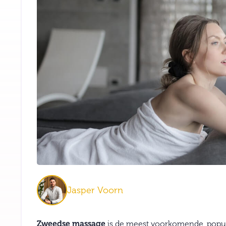
Jasper Voorn
Zweedse massage
is de meest voorkomende, popula