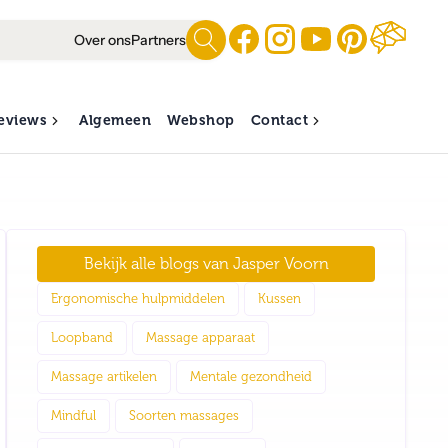
Over ons
Partners
eviews
Algemeen
Webshop
Contact
Bekijk alle blogs van
Jasper Voorn
Ergonomische hulpmiddelen
Kussen
Loopband
Massage apparaat
Massage artikelen
Mentale gezondheid
Mindful
Soorten massages