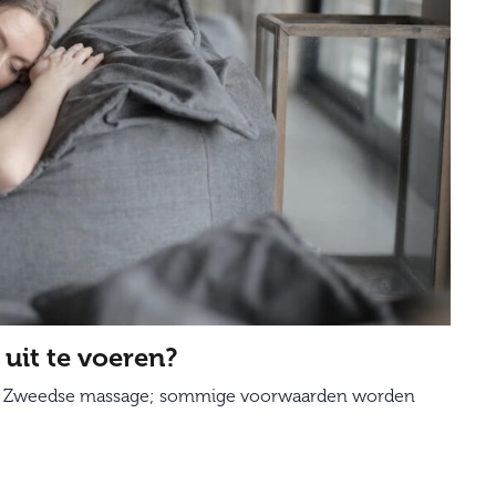
it te voeren?
een Zweedse massage; sommige voorwaarden worden