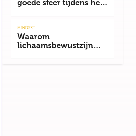
goede sfeer tijdens het
uit eten gaan
MINDSET
Waarom
lichaamsbewustzijn
bijdraagt aan een
gezonde mindset