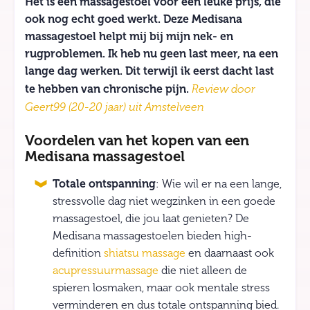
Het is een massagestoel voor een leuke prijs, die
ook nog echt goed werkt. Deze Medisana
massagestoel helpt mij bij mijn nek- en
rugproblemen. Ik heb nu geen last meer, na een
lange dag werken. Dit terwijl ik eerst dacht last
te hebben van chronische pijn.
Review door
Geert99 (20-20 jaar) uit Amstelveen
Voordelen van het kopen van een
Medisana massagestoel
Totale ontspanning
: Wie wil er na een lange,
stressvolle dag niet wegzinken in een goede
massagestoel, die jou laat genieten? De
Medisana massagestoelen bieden high-
definition
shiatsu massage
en daarnaast ook
acupressuurmass
a
ge
die niet alleen de
spieren losmaken, maar ook mentale stress
verminderen en dus totale ontspanning bied.