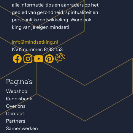
alle informatie, tips en aanraders op het
gebied van gezondheid, spiritualiteit en
persoonlijke ontwikkeling. Word ook
king van je eigen mindset!
info@mindsetking.nl
KVK nummer: 81831153.
Pagina's
Webshop
Kennisbank
Over ons
Contact
Partners
Samenwerken