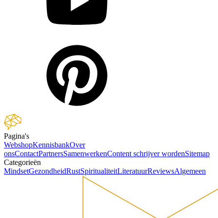
Pagina's
Webshop
Kennisbank
Over
ons
Contact
Partners
Samenwerken
Content schrijver worden
Sitemap
Categorieën
Mindset
Gezondheid
Rust
Spiritualiteit
Literatuur
Reviews
Algemeen