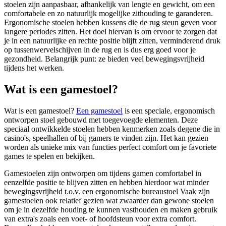
stoelen zijn aanpasbaar, afhankelijk van lengte en gewicht, om een
comfortabele en zo natuurlijk mogelijke zithouding te garanderen.
Ergonomische stoelen hebben kussens die de rug steun geven voor
langere periodes zitten. Het doel hiervan is om ervoor te zorgen dat
je in een natuurlijke en rechte positie blijft zitten, verminderend druk
op tussenwervelschijven in de rug en is dus erg goed voor je
gezondheid. Belangrijk punt: ze bieden veel bewegingsvrijheid
tijdens het werken.
Wat is een gamestoel?
Wat is een gamestoel?
Een gamestoel
is een speciale, ergonomisch
ontworpen stoel gebouwd met toegevoegde elementen. Deze
speciaal ontwikkelde stoelen hebben kenmerken zoals degene die in
casino's, speelhallen of bij gamers te vinden zijn. Het kan gezien
worden als unieke mix van functies perfect comfort om je favoriete
games te spelen en bekijken.
Gamestoelen zijn ontworpen om tijdens gamen comfortabel in
eenzelfde positie te blijven zitten en hebben hierdoor wat minder
bewegingsvrijheid t.o.v. een ergonomische bureaustoel Vaak zijn
gamestoelen ook relatief gezien wat zwaarder dan gewone stoelen
om je in dezelfde houding te kunnen vasthouden en maken gebruik
van extra's zoals een voet- of hoofdsteun voor extra comfort.