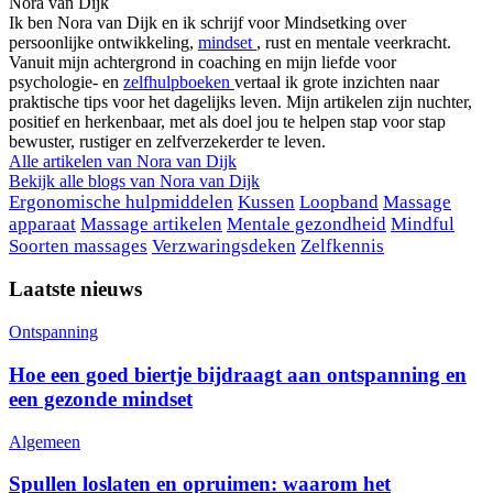
Nora van Dijk
Ik ben Nora van Dijk en ik schrijf voor Mindsetking over
persoonlijke ontwikkeling,
mindset
, rust en mentale veerkracht.
Vanuit mijn achtergrond in coaching en mijn liefde voor
psychologie- en
zelfhulpboeken
vertaal ik grote inzichten naar
praktische tips voor het dagelijks leven. Mijn artikelen zijn nuchter,
positief en herkenbaar, met als doel jou te helpen stap voor stap
bewuster, rustiger en zelfverzekerder te leven.
Alle artikelen van
Nora van Dijk
Bekijk alle blogs van
Nora van Dijk
Ergonomische hulpmiddelen
Kussen
Loopband
Massage
apparaat
Massage artikelen
Mentale gezondheid
Mindful
Soorten massages
Verzwaringsdeken
Zelfkennis
Laatste nieuws
Ontspanning
Hoe een goed biertje bijdraagt aan ontspanning en
een gezonde mindset
Algemeen
Spullen loslaten en opruimen: waarom het