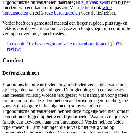
Ergonomische bureaustoelen daarentegen
zijn vaak
z
wart
om bij het
interieur van een kantoor te passen. Maar je hebt ook
witte
bureaustoelen
en zelfs
roze bureaustoelen
voor de liefhebber.
Verder heeft een gamestoel meestal een hoger rugdeel, plus rug- en
nekkussens die wel mooi ogen. Deze zijn toegevoegd om comfort te
verhogen over lange speelsessies.
Lees ook
10x beste ergonomische toetsenbord kopen? (2026
review)
Comfort
De (rug)leuningen
Ergonomische bureaustoelen en gamestoelen verschillen soms ook
op het gebied van rugleuningen. De rugleuning van een gamestoel
kan meestal volledig worden teruggezet, wat handig is voor gamers
om in comfortabel te zitten met een achterovergelegen houding, die
gamers (en jongere in het algemeen) soms waarderen.
Ergonomische bureaustoelen hebben deze mogelijkheid niet, omdat
je nooit moet liggen op het werk bijvoorbeeld. Waarom zou je deze
functie dan toevoegen aan een bureaustoel? Verder hebben beide
type stoelen 4D-armleuningen die je vaak niet terug vind op
ergonomische bureaustoelen. Gek genoeg zou je denken dat je dan