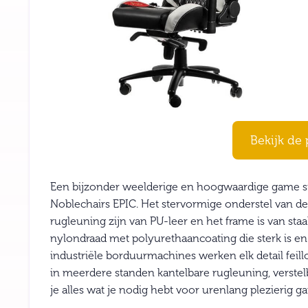
Bekijk de 
Een bijzonder weelderige en hoogwaardige game sto
Noblechairs EPIC. Het stervormige onderstel van de
rugleuning zijn van PU-leer en het frame is van st
nylondraad met polyurethaancoating die sterk is en 
industriële borduurmachines werken elk detail fei
in meerdere standen kantelbare rugleuning, verstelb
je alles wat je nodig hebt voor urenlang plezierig 