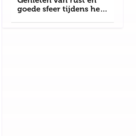
Genieten van rust en
goede sfeer tijdens het
uit eten gaan