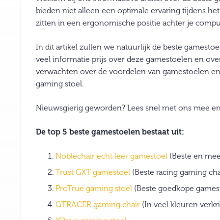
bieden niet alleen een optimale ervaring tijdens he
zitten in een ergonomische positie achter je comput
In dit artikel zullen we natuurlijk de beste gamest
veel informatie prijs over deze gamestoelen en ove
verwachten over de voordelen van gamestoelen en 
gaming stoel.
Nieuwsgierig geworden? Lees snel met ons mee en k
De top 5 beste gamestoelen bestaat uit:
Noblechair echt leer g
a
mestoel
(Beste en mee
Trust GXT gamestoel
(Beste racing gaming cha
ProTrue gaming stoel
(Beste goedkope gamest
GTRACER gaming chair
(In veel kleuren verkri