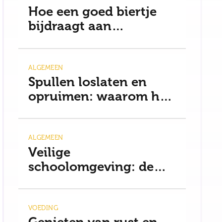
Hoe een goed biertje
bijdraagt aan
ontspanning en een
gezonde mindset
ALGEMEEN
Spullen loslaten en
opruimen: waarom het
moeilijker is dan je
denkt
ALGEMEEN
Veilige
schoolomgeving: de
basis voor rust
VOEDING