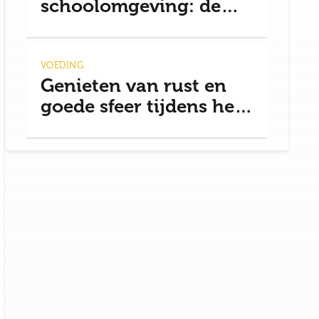
schoolomgeving: de
basis voor rust
VOEDING
Genieten van rust en
goede sfeer tijdens het
uit eten gaan