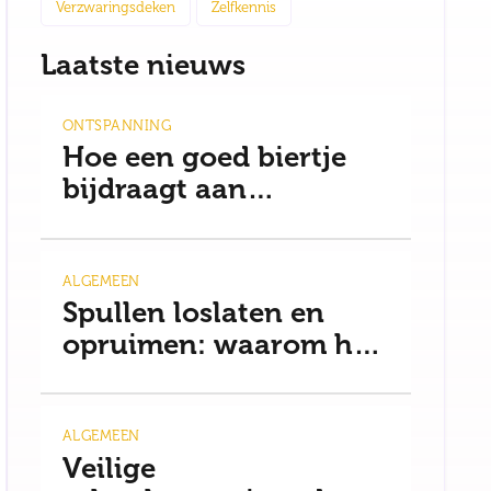
Verzwaringsdeken
Zelfkennis
Laatste nieuws
ONTSPANNING
Hoe een goed biertje
bijdraagt aan
ontspanning en een
gezonde mindset
ALGEMEEN
Spullen loslaten en
opruimen: waarom het
moeilijker is dan je
denkt
ALGEMEEN
Veilige