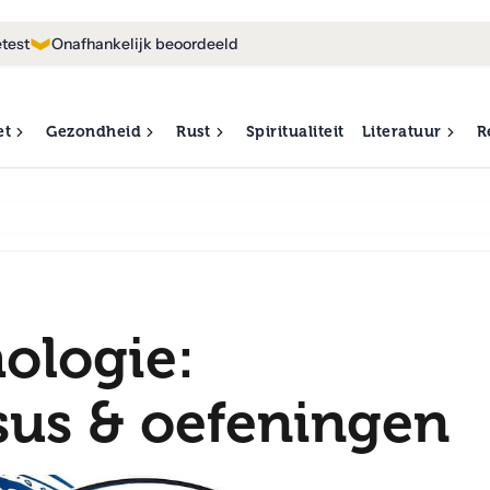
test
Onafhankelijk beoordeeld
et
Gezondheid
Rust
Spiritualiteit
Literatuur
R
hologie:
sus & oefeningen