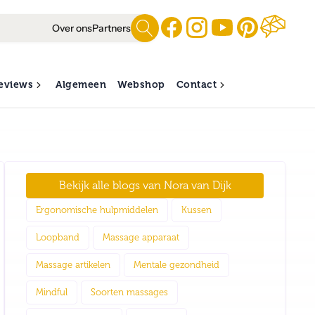
Over ons
Partners
eviews
Algemeen
Webshop
Contact
Bekijk alle blogs van
Nora van Dijk
Ergonomische hulpmiddelen
Kussen
Loopband
Massage apparaat
Massage artikelen
Mentale gezondheid
Mindful
Soorten massages