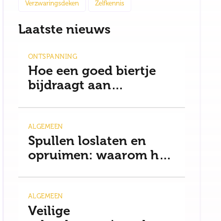
Verzwaringsdeken
Zelfkennis
Laatste nieuws
ONTSPANNING
Hoe een goed biertje
bijdraagt aan
ontspanning en een
gezonde mindset
ALGEMEEN
Spullen loslaten en
opruimen: waarom het
moeilijker is dan je
denkt
ALGEMEEN
Veilige