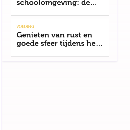
schoolomgeving: de
basis voor rust
VOEDING
Genieten van rust en
goede sfeer tijdens het
uit eten gaan