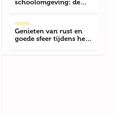
schoolomgeving: de
basis voor rust
VOEDING
Genieten van rust en
goede sfeer tijdens het
uit eten gaan