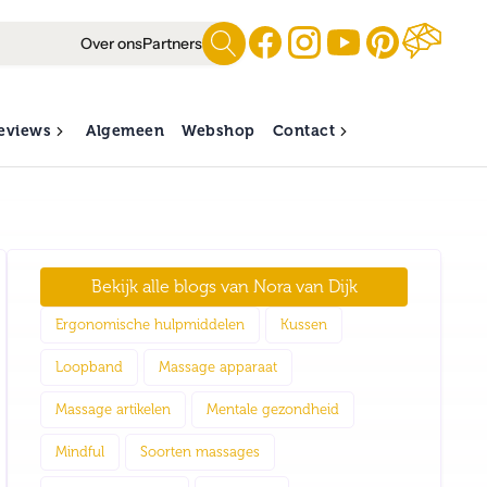
Over ons
Partners
eviews
Algemeen
Webshop
Contact
Bekijk alle blogs van
Nora van Dijk
Ergonomische hulpmiddelen
Kussen
Loopband
Massage apparaat
Massage artikelen
Mentale gezondheid
Mindful
Soorten massages