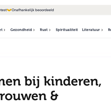
test
Onafhankelijk beoordeeld
et
Gezondheid
Rust
Spiritualiteit
Literatuur
R
n bij kinderen,
vrouwen &