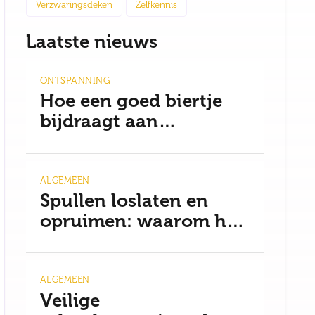
Verzwaringsdeken
Zelfkennis
Laatste nieuws
ONTSPANNING
Hoe een goed biertje
bijdraagt aan
ontspanning en een
gezonde mindset
ALGEMEEN
Spullen loslaten en
opruimen: waarom het
moeilijker is dan je
denkt
ALGEMEEN
Veilige