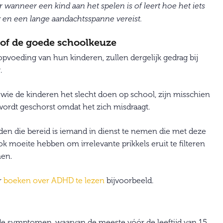
nneer een kind aan het spelen is of leert hoe het iets
 en een lange aandachtsspanne vereist.
 of de goede schoolkeuze
opvoeding van hun kinderen, zullen dergelijk gedrag bij
.
wie de kinderen het slecht doen op school, zijn misschien
ordt geschorst omdat het zich misdraagt.
inden die bereid is iemand in dienst te nemen die met deze
k moeite hebben om irrelevante prikkels eruit te filteren
men.
r
boeken over ADHD te lezen
bijvoorbeeld.
de symptomen, waarvan de meeste vóór de leeftijd van 15