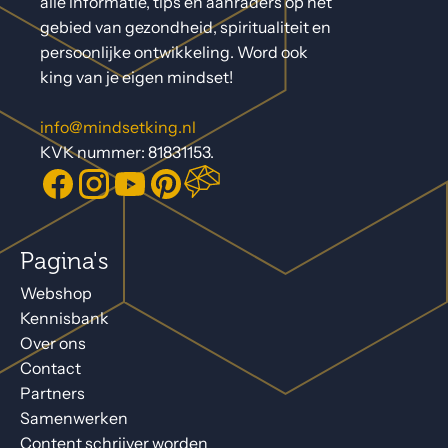
alle informatie, tips en aanraders op het
gebied van gezondheid, spiritualiteit en
persoonlijke ontwikkeling. Word ook
king van je eigen mindset!
info@mindsetking.nl
KVK nummer: 81831153.
Pagina's
Webshop
Kennisbank
Over ons
Contact
Partners
Samenwerken
Content schrijver worden