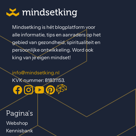
Mindsetking is hét blogplatform voor
alle informatie, tips en aanraders op het
gebied van gezondheid, spiritualiteit en
persoonlijke ontwikkeling. Word ook
king van je eigen mindset!
info@mindsetking.nl
KVK nummer: 81831153.
Pagina's
Webshop
Kennisbank