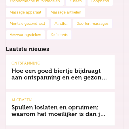
Ergonomische hulpmiddelen
Kussen
Loopband
Massage apparaat
Massage artikelen
Mentale gezondheid
Mindful
Soorten massages
Verzwaringsdeken
Zelfkennis
Laatste nieuws
ONTSPANNING
Hoe een goed biertje bijdraagt
aan ontspanning en een gezonde
mindset
ALGEMEEN
Spullen loslaten en opruimen:
waarom het moeilijker is dan je
denkt