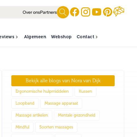
Over ons
Partners
eviews
Algemeen
Webshop
Contact
Bekijk alle blogs van
Nora van Dijk
Ergonomische hulpmiddelen
Kussen
Loopband
Massage apparaat
Massage artikelen
Mentale gezondheid
Mindful
Soorten massages