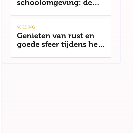
schoolomgeving: de
basis voor rust
VOEDING
Genieten van rust en
goede sfeer tijdens het
uit eten gaan