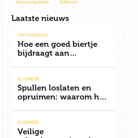
Verzwaringsdeken
Zelfkennis
Laatste nieuws
ONTSPANNING
Hoe een goed biertje
bijdraagt aan
ontspanning en een
gezonde mindset
ALGEMEEN
Spullen loslaten en
opruimen: waarom het
moeilijker is dan je
denkt
ALGEMEEN
Veilige