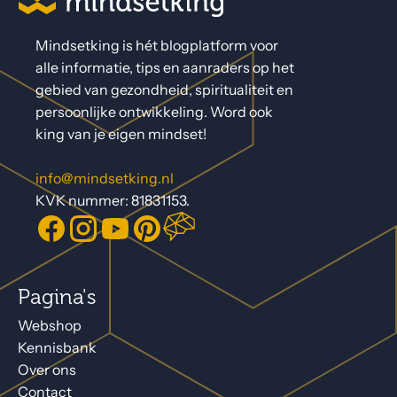
Mindsetking is hét blogplatform voor
alle informatie, tips en aanraders op het
gebied van gezondheid, spiritualiteit en
persoonlijke ontwikkeling. Word ook
king van je eigen mindset!
info@mindsetking.nl
KVK nummer: 81831153.
Pagina's
Webshop
Kennisbank
Over ons
Contact