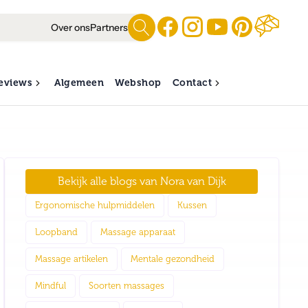
Over ons
Partners
eviews
Algemeen
Webshop
Contact
Bekijk alle blogs van
Nora van Dijk
Ergonomische hulpmiddelen
Kussen
Loopband
Massage apparaat
Massage artikelen
Mentale gezondheid
Mindful
Soorten massages