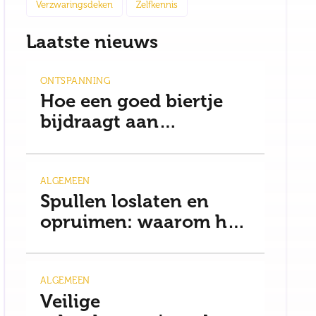
Verzwaringsdeken
Zelfkennis
Laatste nieuws
ONTSPANNING
Hoe een goed biertje
bijdraagt aan
ontspanning en een
gezonde mindset
ALGEMEEN
Spullen loslaten en
opruimen: waarom het
moeilijker is dan je
denkt
ALGEMEEN
Veilige