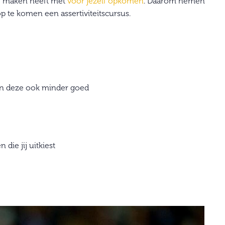
te maken heeft met
voor jezelf opkomen
. Daarom nemen
 te komen een assertiviteitscursus.
pen deze ook minder goed
die jij uitkiest