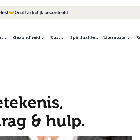
test
Onafhankelijk beoordeeld
et
Gezondheid
Rust
Spiritualiteit
Literatuur
R
etekenis,
drag & hulp.