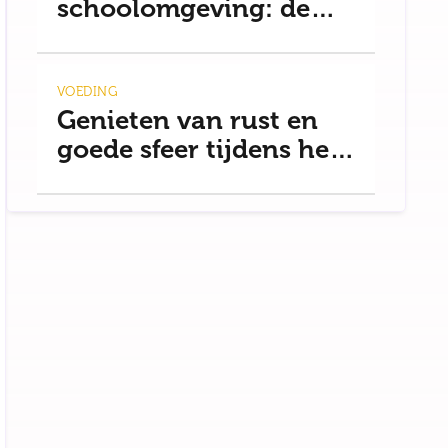
schoolomgeving: de
basis voor rust
VOEDING
Genieten van rust en
goede sfeer tijdens het
uit eten gaan