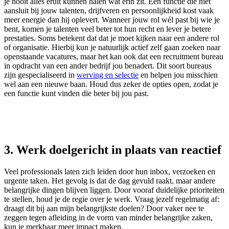
je nooit alles eruit kunnen halen wat erin zit. Een functie die niet
aansluit bij jouw talenten, drijfveren en persoonlijkheid kost vaak
meer energie dan hij oplevert. Wanneer jouw rol wél past bij wie je
bent, komen je talenten veel beter tot hun recht en lever je betere
prestaties. Soms betekent dat dat je moet kijken naar een andere rol
of organisatie. Hierbij kun je natuurlijk actief zelf gaan zoeken naar
openstaande vacatures, maar het kan ook dat een recruitment bureau
in opdracht van een ander bedrijf jou benadert. Dit soort bureaus
zijn gespecialiseerd in
werving en selectie
en helpen jou misschien
wel aan een nieuwe baan. Houd dus zeker de opties open, zodat je
een functie kunt vinden die beter bij jou past.
3. Werk doelgericht in plaats van reactief
Veel professionals laten zich leiden door hun inbox, verzoeken en
urgente taken. Het gevolg is dat de dag gevuld raakt, maar andere
belangrijke dingen blijven liggen. Door vooraf duidelijke prioriteiten
te stellen, houd je de regie over je werk. Vraag jezelf regelmatig af:
draagt dit bij aan mijn belangrijkste doelen? Door vaker nee te
zeggen tegen afleiding in de vorm van minder belangrijke zaken,
kun je merkbaar meer impact maken.