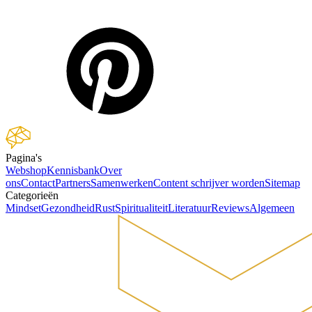
Pagina's
Webshop
Kennisbank
Over
ons
Contact
Partners
Samenwerken
Content schrijver worden
Sitemap
Categorieën
Mindset
Gezondheid
Rust
Spiritualiteit
Literatuur
Reviews
Algemeen