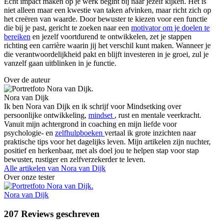
Echt impact maken op je werk begint bij naar jezelf kijken. Het is
niet alleen maar een kwestie van taken afvinken, maar richt zich op
het creëren van waarde. Door bewuster te kiezen voor een functie
die bij je past, gericht te zoeken naar een
motivator om je doelen te
bereiken
en jezelf voortdurend te ontwikkelen, zet je stappen
richting een carrière waarin jij het verschil kunt maken. Wanneer je
die verantwoordelijkheid pakt en blijft investeren in je groei, zul je
vanzelf gaan uitblinken in je functie.
Over de auteur
Nora van Dijk
Ik ben Nora van Dijk en ik schrijf voor Mindsetking over
persoonlijke ontwikkeling,
mindset
, rust en mentale veerkracht.
Vanuit mijn achtergrond in coaching en mijn liefde voor
psychologie- en
zelfhulpboeken
vertaal ik grote inzichten naar
praktische tips voor het dagelijks leven. Mijn artikelen zijn nuchter,
positief en herkenbaar, met als doel jou te helpen stap voor stap
bewuster, rustiger en zelfverzekerder te leven.
Alle artikelen van
Nora van Dijk
Over onze tester
Nora van Dijk
207
Reviews geschreven