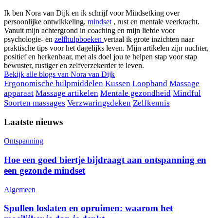
Ik ben Nora van Dijk en ik schrijf voor Mindsetking over
persoonlijke ontwikkeling,
mindset
, rust en mentale veerkracht.
Vanuit mijn achtergrond in coaching en mijn liefde voor
psychologie- en
zelfhulpboeken
vertaal ik grote inzichten naar
praktische tips voor het dagelijks leven. Mijn artikelen zijn nuchter,
positief en herkenbaar, met als doel jou te helpen stap voor stap
bewuster, rustiger en zelfverzekerder te leven.
Bekijk alle blogs van
Nora van Dijk
Ergonomische hulpmiddelen
Kussen
Loopband
Massage
apparaat
Massage artikelen
Mentale gezondheid
Mindful
Soorten massages
Verzwaringsdeken
Zelfkennis
Laatste nieuws
Ontspanning
Hoe een goed biertje bijdraagt aan ontspanning en
een gezonde mindset
Algemeen
Spullen loslaten en opruimen: waarom het