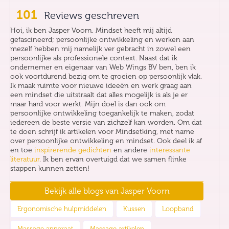
101
Reviews geschreven
Hoi, ik ben Jasper Voorn. Mindset heeft mij altijd
gefascineerd; persoonlijke ontwikkeling en werken aan
mezelf hebben mij namelijk ver gebracht in zowel een
persoonlijke als professionele context. Naast dat ik
ondernemer en eigenaar van Web Wings BV ben, ben ik
ook voortdurend bezig om te groeien op persoonlijk vlak.
Ik maak ruimte voor nieuwe ideeën en werk graag aan
een mindset die uitstraalt dat alles mogelijk is als je er
maar hard voor werkt. Mijn doel is dan ook om
persoonlijke ontwikkeling toegankelijk te maken, zodat
iedereen de beste versie van zichzelf kan worden. Om dat
te doen schrijf ik artikelen voor Mindsetking, met name
over persoonlijke ontwikkeling en mindset. Ook deel ik af
en toe
inspirerende gedichten
en andere
interessante
literatuur
. Ik ben ervan overtuigd dat we samen flinke
stappen kunnen zetten!
Bekijk alle blogs van
Jasper Voorn
Ergonomische hulpmiddelen
Kussen
Loopband