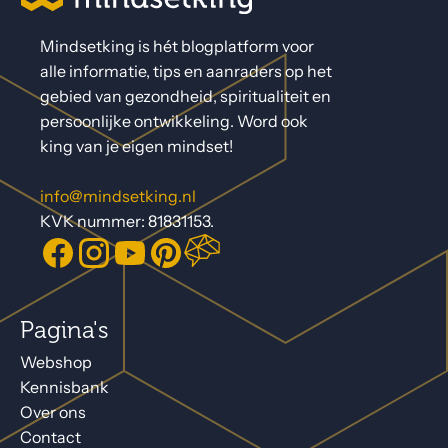
Mindsetking is hét blogplatform voor
alle informatie, tips en aanraders op het
gebied van gezondheid, spiritualiteit en
persoonlijke ontwikkeling. Word ook
king van je eigen mindset!
info@mindsetking.nl
KVK nummer: 81831153.
Pagina's
Webshop
Kennisbank
Over ons
Contact