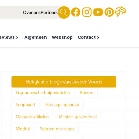
Over ons
Partners
eviews
Algemeen
Webshop
Contact
Bekijk alle blogs van
Jasper Voorn
Ergonomische hulpmiddelen
Kussen
Loopband
Massage apparaat
Massage artikelen
Mentale gezondheid
Mindful
Soorten massages