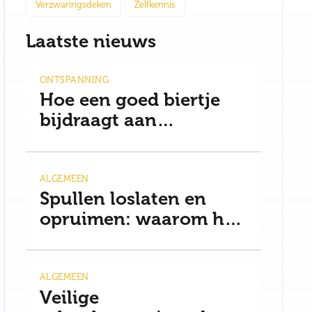
Verzwaringsdeken
Zelfkennis
Laatste nieuws
ONTSPANNING
Hoe een goed biertje
bijdraagt aan
ontspanning en een
gezonde mindset
ALGEMEEN
Spullen loslaten en
opruimen: waarom het
moeilijker is dan je
denkt
ALGEMEEN
Veilige