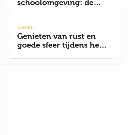
schoolomgeving: de
basis voor rust
VOEDING
Genieten van rust en
goede sfeer tijdens het
uit eten gaan