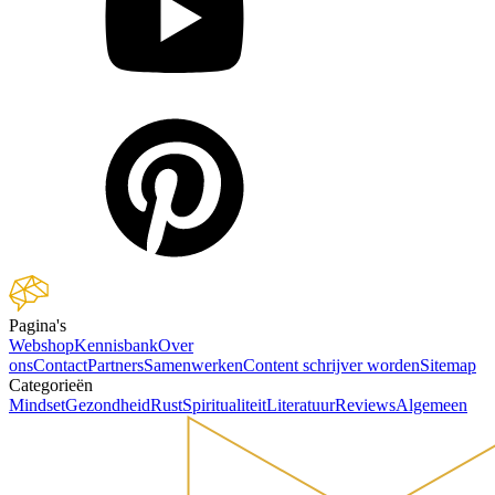
Pagina's
Webshop
Kennisbank
Over
ons
Contact
Partners
Samenwerken
Content schrijver worden
Sitemap
Categorieën
Mindset
Gezondheid
Rust
Spiritualiteit
Literatuur
Reviews
Algemeen