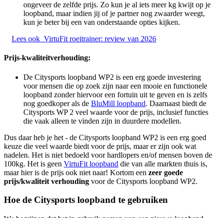
ongeveer de zelfde prijs. Zo kun je al iets meer kg kwijt op je
loopband, maar indien jij of je partner nog zwaarder weegt,
kun je beter bij een van onderstaande opties kijken.
Lees ook
VirtuFit roeitrainer: review van 2026
Prijs-kwaliteitverhouding:
De Citysports loopband WP2 is een erg goede investering
voor mensen die op zoek zijn naar een mooie en functionele
loopband zonder hiervoor een fortuin uit te geven en is zelfs
nog goedkoper als de
BluMill loopband
. Daarnaast biedt de
Citysports WP 2 veel waarde voor de prijs, inclusief functies
die vaak alleen te vinden zijn in duurdere modellen.
Dus daar heb je het - de Citysports loopband WP2 is een erg goed
keuze die veel waarde biedt voor de prijs, maar er zijn ook wat
nadelen. Het is niet bedoeld voor hardlopers en/of mensen boven de
100kg. Het is geen
VirtuFit loopband
die van alle markten thuis is,
maar hier is de prijs ook niet naar! Kortom een
zeer goede
prijs/kwaliteit verhouding
voor de Citysports loopband WP2.
Hoe de Citysports loopband te gebruiken