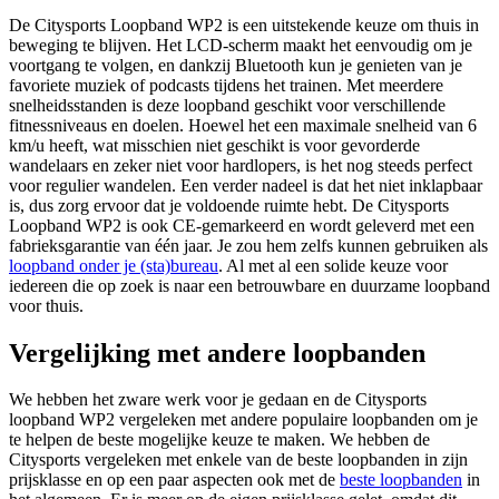
De Citysports Loopband WP2 is een uitstekende keuze om thuis in
beweging te blijven. Het LCD-scherm maakt het eenvoudig om je
voortgang te volgen, en dankzij Bluetooth kun je genieten van je
favoriete muziek of podcasts tijdens het trainen. Met meerdere
snelheidsstanden is deze loopband geschikt voor verschillende
fitnessniveaus en doelen. Hoewel het een maximale snelheid van 6
km/u heeft, wat misschien niet geschikt is voor gevorderde
wandelaars en zeker niet voor hardlopers, is het nog steeds perfect
voor regulier wandelen. Een verder nadeel is dat het niet inklapbaar
is, dus zorg ervoor dat je voldoende ruimte hebt. De Citysports
Loopband WP2 is ook CE-gemarkeerd en wordt geleverd met een
fabrieksgarantie van één jaar. Je zou hem zelfs kunnen gebruiken als
loopband onder je (sta)bureau
. Al met al een solide keuze voor
iedereen die op zoek is naar een betrouwbare en duurzame loopband
voor thuis.
Vergelijking met andere loopbanden
We hebben het zware werk voor je gedaan en de Citysports
loopband WP2 vergeleken met andere populaire loopbanden om je
te helpen de beste mogelijke keuze te maken. We hebben de
Citysports vergeleken met enkele van de beste loopbanden in zijn
prijsklasse en op een paar aspecten ook met de
beste loopbanden
in