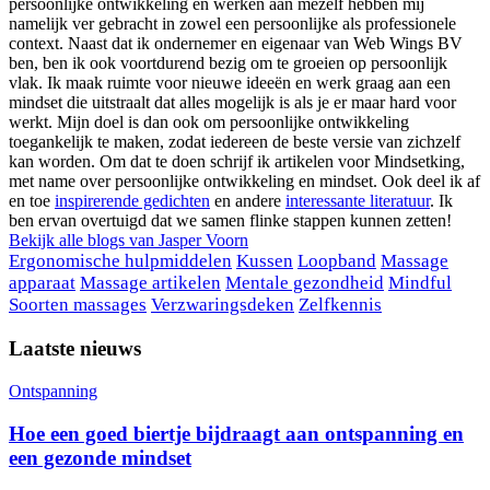
persoonlijke ontwikkeling en werken aan mezelf hebben mij
namelijk ver gebracht in zowel een persoonlijke als professionele
context. Naast dat ik ondernemer en eigenaar van Web Wings BV
ben, ben ik ook voortdurend bezig om te groeien op persoonlijk
vlak. Ik maak ruimte voor nieuwe ideeën en werk graag aan een
mindset die uitstraalt dat alles mogelijk is als je er maar hard voor
werkt. Mijn doel is dan ook om persoonlijke ontwikkeling
toegankelijk te maken, zodat iedereen de beste versie van zichzelf
kan worden. Om dat te doen schrijf ik artikelen voor Mindsetking,
met name over persoonlijke ontwikkeling en mindset. Ook deel ik af
en toe
inspirerende gedichten
en andere
interessante literatuur
. Ik
ben ervan overtuigd dat we samen flinke stappen kunnen zetten!
Bekijk alle blogs van
Jasper Voorn
Ergonomische hulpmiddelen
Kussen
Loopband
Massage
apparaat
Massage artikelen
Mentale gezondheid
Mindful
Soorten massages
Verzwaringsdeken
Zelfkennis
Laatste nieuws
Ontspanning
Hoe een goed biertje bijdraagt aan ontspanning en
een gezonde mindset