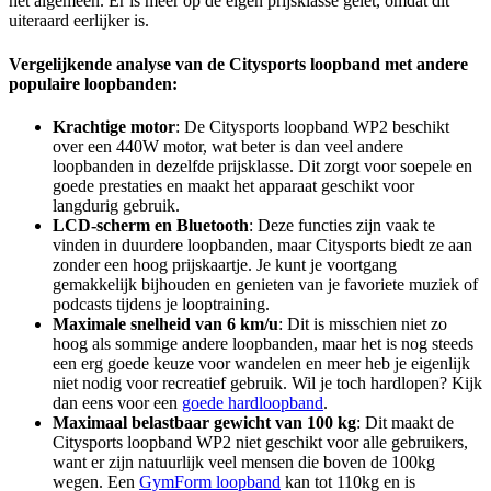
het algemeen. Er is meer op de eigen prijsklasse gelet, omdat dit
uiteraard eerlijker is.
Vergelijkende analyse van de Citysports loopband met andere
populaire loopbanden:
Krachtige motor
: De Citysports loopband WP2 beschikt
over een 440W motor, wat beter is dan veel andere
loopbanden in dezelfde prijsklasse. Dit zorgt voor soepele en
goede prestaties en maakt het apparaat geschikt voor
langdurig gebruik.
LCD-scherm en Bluetooth
: Deze functies zijn vaak te
vinden in duurdere loopbanden, maar Citysports biedt ze aan
zonder een hoog prijskaartje. Je kunt je voortgang
gemakkelijk bijhouden en genieten van je favoriete muziek of
podcasts tijdens je looptraining.
Maximale snelheid van 6 km/u
: Dit is misschien niet zo
hoog als sommige andere loopbanden, maar het is nog steeds
een erg goede keuze voor wandelen en meer heb je eigenlijk
niet nodig voor recreatief gebruik. Wil je toch hardlopen? Kijk
dan eens voor een
goede hardloopband
.
Maximaal belastbaar gewicht van 100 kg
: Dit maakt de
Citysports loopband WP2 niet geschikt voor alle gebruikers,
want er zijn natuurlijk veel mensen die boven de 100kg
wegen. Een
GymForm loopband
kan tot 110kg en is