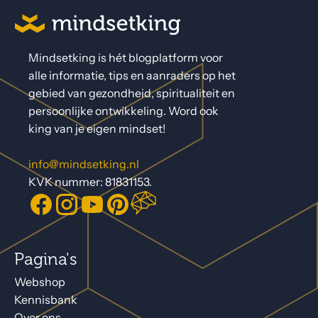
Mindsetking is hét blogplatform voor
alle informatie, tips en aanraders op het
gebied van gezondheid, spiritualiteit en
persoonlijke ontwikkeling. Word ook
king van je eigen mindset!
info@mindsetking.nl
KVK nummer: 81831153.
Pagina's
Webshop
Kennisbank
Over ons