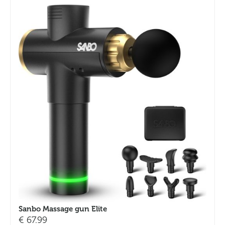
Sanbo Massage gun Elite
€
67.99