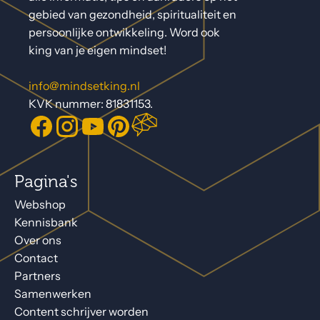
gebied van gezondheid, spiritualiteit en
persoonlijke ontwikkeling. Word ook
king van je eigen mindset!
info@mindsetking.nl
KVK nummer: 81831153.
Pagina's
Webshop
Kennisbank
Over ons
Contact
Partners
Samenwerken
Content schrijver worden