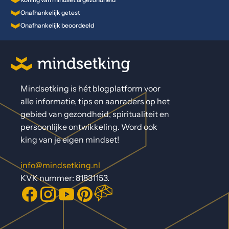
Koning van mindset & gezondheid
Onafhankelijk getest
Onafhankelijk beoordeeld
Mindsetking is hét blogplatform voor
alle informatie, tips en aanraders op het
gebied van gezondheid, spiritualiteit en
persoonlijke ontwikkeling. Word ook
king van je eigen mindset!
info@mindsetking.nl
KVK nummer: 81831153.