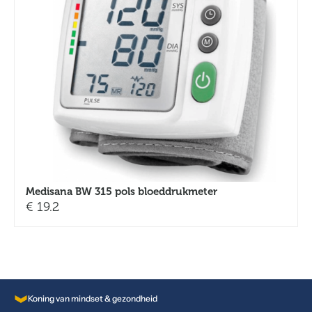
Medisana BW 315 pols bloeddrukmeter
€
19.2
Koning van mindset & gezondheid