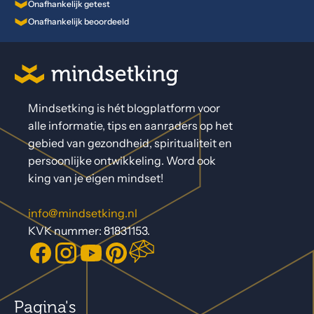
Onafhankelijk getest
Onafhankelijk beoordeeld
Mindsetking is hét blogplatform voor
alle informatie, tips en aanraders op het
gebied van gezondheid, spiritualiteit en
persoonlijke ontwikkeling. Word ook
king van je eigen mindset!
info@mindsetking.nl
KVK nummer: 81831153.
Pagina's