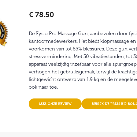
€
78.50
De Fysio Pro Massage Gun, aanbevolen door fysiot
kantoormedewerkers. Het biedt klopmassage en vi
voorkomen van tot 85% blessures. Deze gun verlich
stressvermindering. Met 30 vibratiestanden, tot 3
apparaat veelzijdig inzetbaar voor alle spiergroe
verhogen het gebruiksgemak, terwijl de krachtige
lichtgewicht ontwerp van 1.9 kg en de meegelev
ook naar toe.
LEES ONZE REVIEW
BEKIJK DE PRIJS BIJ BOL