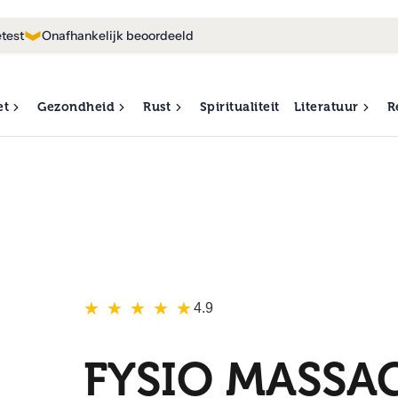
test
Onafhankelijk beoordeeld
et
Gezondheid
Rust
Spiritualiteit
Literatuur
R
★
★
★
★
★
★
★
★
★
★
4.9
FYSIO MASSA