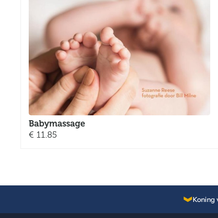
Babymassage
€
11.85
Koning 