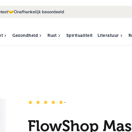
test
Onafhankelijk beoordeeld
et
Gezondheid
Rust
Spiritualiteit
Literatuur
R
★
★
★
★
★
★
★
★
★
★
-
FlowShop Mas