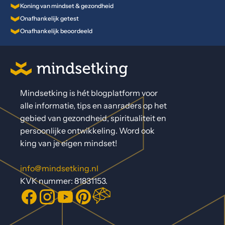
Koning van mindset & gezondheid
Onafhankelijk getest
Onafhankelijk beoordeeld
Mindsetking is hét blogplatform voor
alle informatie, tips en aanraders op het
gebied van gezondheid, spiritualiteit en
persoonlijke ontwikkeling. Word ook
king van je eigen mindset!
info@mindsetking.nl
KVK nummer: 81831153.