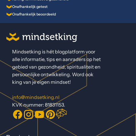
Onafhankelijk getest
Onafhankelijk beoordeeld
Mindsetking is hét blogplatform voor
alle informatie, tips en aanraders op het
gebied van gezondheid, spiritualiteit en
persoonlijke ontwikkeling. Word ook
king van je eigen mindset!
info@mindsetking.nl
KVK nummer: 81831153.