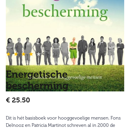
★
★
★
★
★
★
★
★
★
★
4,6
Energetische
bescherming
€
25.50
Dit is hét basisboek voor hooggevoelige mensen. Fons
Delnooz en Patricia Martinot schreven al in 2000 de