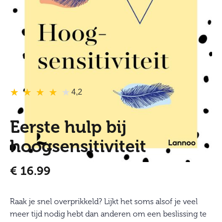
★
★
★
★
★
★
★
★
★
★
4,2
Eerste hulp bij
hoogsensitiviteit
€
16.99
Raak je snel overprikkeld? Lijkt het soms alsof je veel
meer tijd nodig hebt dan anderen om een beslissing te