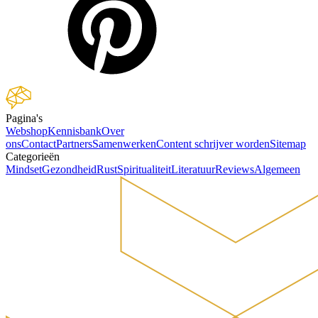
Pagina's
Webshop
Kennisbank
Over
ons
Contact
Partners
Samenwerken
Content schrijver worden
Sitemap
Categorieën
Mindset
Gezondheid
Rust
Spiritualiteit
Literatuur
Reviews
Algemeen