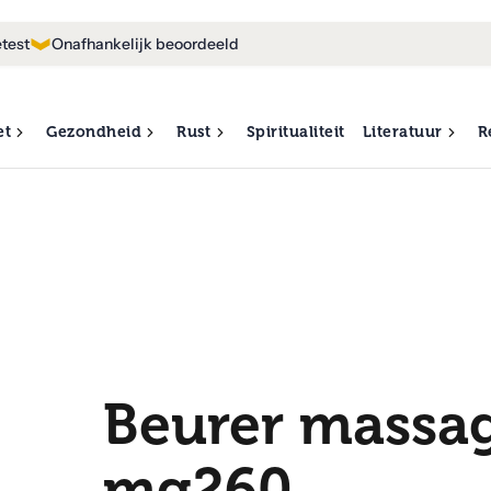
test
Onafhankelijk beoordeeld
et
Gezondheid
Rust
Spiritualiteit
Literatuur
R
Beurer massag
mg260