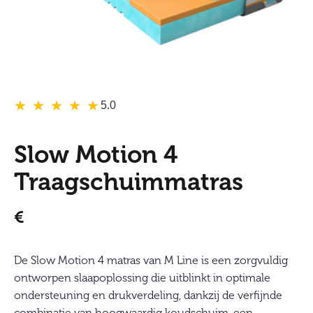
★
★
★
★
★
★
★
★
★
★
5.0
Slow Motion 4
Traagschuimmatras
€
De Slow Motion 4 matras van M Line is een zorgvuldig
ontworpen slaapoplossing die uitblinkt in optimale
ondersteuning en drukverdeling, dankzij de verfijnde
combinatie van hoogwaardig koudschuim, een