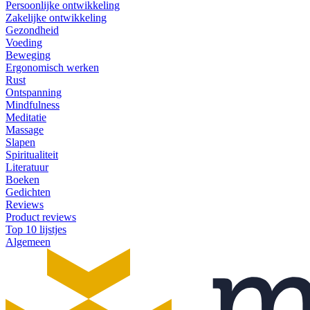
Persoonlijke ontwikkeling
Zakelijke ontwikkeling
Gezondheid
Voeding
Beweging
Ergonomisch werken
Rust
Ontspanning
Mindfulness
Meditatie
Massage
Slapen
Spiritualiteit
Literatuur
Boeken
Gedichten
Reviews
Product reviews
Top 10 lijstjes
Algemeen