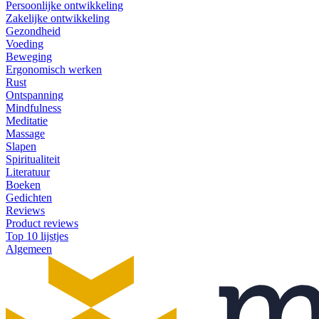
Persoonlijke ontwikkeling
Zakelijke ontwikkeling
Gezondheid
Voeding
Beweging
Ergonomisch werken
Rust
Ontspanning
Mindfulness
Meditatie
Massage
Slapen
Spiritualiteit
Literatuur
Boeken
Gedichten
Reviews
Product reviews
Top 10 lijstjes
Algemeen