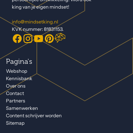
king van je eigen mindset!
info@mindsetking.nl
KVK nummer: 81831153.
Pagina's
Webshop
Kennisbank
Over ons
Contact
Partners
Samenwerken
Content schrijver worden
Sitemap